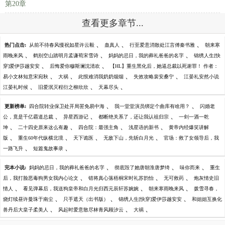
第20章
查看更多章节...
、
、
、
热门点击:
从前不待春风慢祝如星许云毅
蛊真人
行至爱意消散处江言傅秦书雅
朝来寒
、
、
、
雨晚来风
鹤别空山踏明月孟谦荀宋雪诗
妈妈的忌日，我的葬礼爸爸的名字
锦绣人生[快
、
、
穿]爱伊莎越安安
后悔爱你穆斯澜沈清欢
【HL】重生黑化后，她逼总裁以死谢罪！ 作者：
、
、
、
、
易小文林知意宋宛秋
大祸
此恨难消我奶奶烟烟
失效攻略裴安桑宁
江晏礼安然小说
、
、
、
江晏礼时候
旧爱泯灭程衍之柳欣欣
天幕尽头
、
、
更新榜单:
四合院转业保卫处开局罢免易中海
我一堂堂演员绑定个曲库有啥用？
闪婚老
、
、
、
公，竟是千亿霸道总裁
异星西游记
都断绝关系了，还让我认祖归宗
一剑一酒一乾
、
、
、
、
坤
二十四史原来这么有趣
四合院：最强主角
浅星语的新书
黄帝内经爆笑讲解
、
、
、
、
版
重生60年代纵横北境
天下诡医
无敌下山，先斩白月光
官场：救了女领导后，我
、
、
一路飞升
短篇鬼故事录
、
、
、
完本小说:
妈妈的忌日，我的葬礼爸爸的名字
彻底毁了她唐朝淮唐梦绮
味你而来
重生
、
、
、
后，我打脸恶毒狗男女我内心论文
错将真心落梧桐宋时礼苏韵怡
无可救药
炮灰情史旧
、
、
、
情人
看见弹幕后，我送狗皇帝和白月光归西元辰轩苏婉婉
朝来寒雨晚来风
拨雪寻春，
、
、
、
烧灯续昼许曼珠于南尘
只手遮天（出书版）
锦绣人生[快穿]爱伊莎越安安
和姐姐互换化
、
、
、
兽丹后大皇子柔美人
风起时爱意散尽林青风顾汐云
大祸