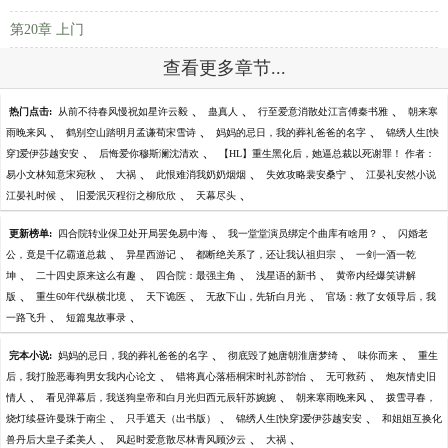
第20章 上门
查看更多章节...
、
、
、
热门点击:
从前不待春风慢祝如星许云毅
蛊真人
行至爱意消散处江言傅秦书雅
朝来寒
、
、
、
雨晚来风
鹤别空山踏明月孟谦荀宋雪诗
妈妈的忌日，我的葬礼爸爸的名字
锦绣人生[快
、
、
穿]爱伊莎越安安
后悔爱你穆斯澜沈清欢
【HL】重生黑化后，她逼总裁以死谢罪！ 作者：
、
、
、
、
易小文林知意宋宛秋
大祸
此恨难消我奶奶烟烟
失效攻略裴安桑宁
江晏礼安然小说
、
、
、
江晏礼时候
旧爱泯灭程衍之柳欣欣
天幕尽头
、
、
更新榜单:
四合院转业保卫处开局罢免易中海
我一堂堂演员绑定个曲库有啥用？
闪婚老
、
、
、
公，竟是千亿霸道总裁
异星西游记
都断绝关系了，还让我认祖归宗
一剑一酒一乾
、
、
、
、
坤
二十四史原来这么有趣
四合院：最强主角
浅星语的新书
黄帝内经爆笑讲解
、
、
、
、
版
重生60年代纵横北境
天下诡医
无敌下山，先斩白月光
官场：救了女领导后，我
、
、
一路飞升
短篇鬼故事录
、
、
、
完本小说:
妈妈的忌日，我的葬礼爸爸的名字
彻底毁了她唐朝淮唐梦绮
味你而来
重生
、
、
、
后，我打脸恶毒狗男女我内心论文
错将真心落梧桐宋时礼苏韵怡
无可救药
炮灰情史旧
、
、
、
情人
看见弹幕后，我送狗皇帝和白月光归西元辰轩苏婉婉
朝来寒雨晚来风
拨雪寻春，
、
、
、
烧灯续昼许曼珠于南尘
只手遮天（出书版）
锦绣人生[快穿]爱伊莎越安安
和姐姐互换化
、
、
、
兽丹后大皇子柔美人
风起时爱意散尽林青风顾汐云
大祸