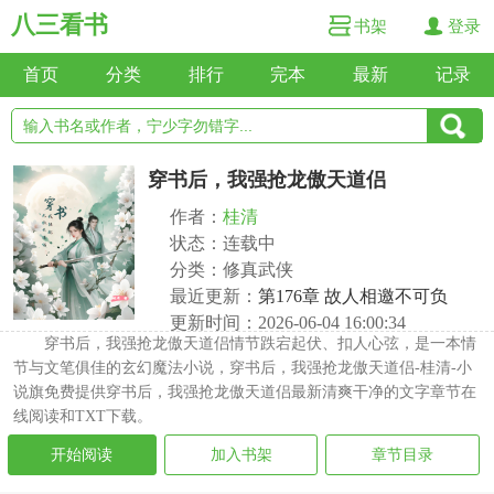
八三看书
书架
登录
首页
分类
排行
完本
最新
记录
穿书后，我强抢龙傲天道侣
作者：
桂清
状态：连载中
分类：修真武侠
最近更新：
第176章 故人相邀不可负
更新时间：2026-06-04 16:00:34
穿书后，我强抢龙傲天道侣情节跌宕起伏、扣人心弦，是一本情
节与文笔俱佳的玄幻魔法小说，穿书后，我强抢龙傲天道侣-桂清-小
说旗免费提供穿书后，我强抢龙傲天道侣最新清爽干净的文字章节在
线阅读和TXT下载。
开始阅读
加入书架
章节目录