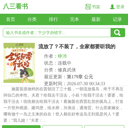
八三看书
书架
登录
首页
分类
排行
完本
最新
记录
流放了？不装了，全家都要听我的
作者：
铮沛
状态：连载中
分类：修真武侠
最近更新：
第179章 公元
更新时间：2026-07-30 00:34:33
施茵装摸做样的在晋朝活了三十载，一朝流放孤岛，终于不再压
抑自己的本性。夫君？给我去干活去，小叔？给我干活去！婆婆，给
我干活去！统统都去给我干活去！看施茵在西晋乱世的孤岛上，打造
一片世外桃源。建坞堡，练水师，兴渔业，通海贸。什么世家嫡女，
哪有做个一岛之主来的自在！世人都在好奇这岛主到底是何人？婆
婆：“我儿媳！”夫君：...