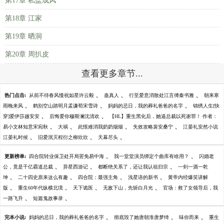
第17章 私盐成风
第18章 江家
第19章 晒洞
第20章 周扒皮
查看更多章节...
、
、
、
热门点击:
从前不待春风慢祝如星许云毅
蛊真人
行至爱意消散处江言傅秦书雅
朝来寒
、
、
、
雨晚来风
鹤别空山踏明月孟谦荀宋雪诗
妈妈的忌日，我的葬礼爸爸的名字
锦绣人生[快
、
、
穿]爱伊莎越安安
后悔爱你穆斯澜沈清欢
【HL】重生黑化后，她逼总裁以死谢罪！ 作者：
、
、
、
、
易小文林知意宋宛秋
大祸
此恨难消我奶奶烟烟
失效攻略裴安桑宁
江晏礼安然小说
、
、
、
江晏礼时候
旧爱泯灭程衍之柳欣欣
天幕尽头
、
、
更新榜单:
四合院转业保卫处开局罢免易中海
我一堂堂演员绑定个曲库有啥用？
闪婚老
、
、
、
公，竟是千亿霸道总裁
异星西游记
都断绝关系了，还让我认祖归宗
一剑一酒一乾
、
、
、
、
坤
二十四史原来这么有趣
四合院：最强主角
浅星语的新书
黄帝内经爆笑讲解
、
、
、
、
版
重生60年代纵横北境
天下诡医
无敌下山，先斩白月光
官场：救了女领导后，我
、
、
一路飞升
短篇鬼故事录
、
、
、
完本小说:
妈妈的忌日，我的葬礼爸爸的名字
彻底毁了她唐朝淮唐梦绮
味你而来
重生