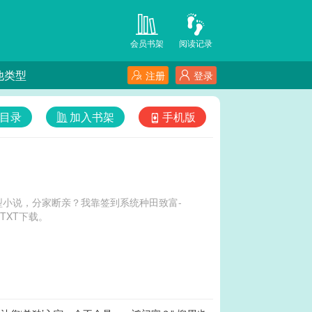
会员书架
阅读记录
他类型
注册
登录
目录
加入书架
手机版
小说，分家断亲？我靠签到系统种田致富-
TXT下载。