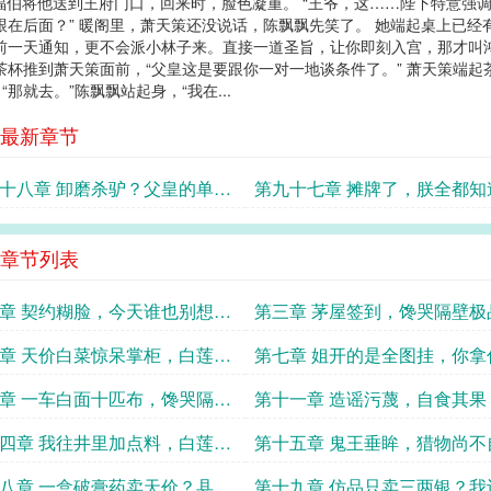
伯将他送到王府门口，回来时，脸色凝重。 “王爷，这……陛下特意强调让
在后面？” 暖阁里，萧天策还没说话，陈飘飘先笑了。 她端起桌上已经有
前一天通知，更不会派小林子来。直接一道圣旨，让你即刻入宫，那才叫鸿
把茶杯推到萧天策面前，“父皇这是要跟你一对一地谈条件了。” 萧天策端起
“那就去。”陈飘飘站起身，“我在...
最新章节
十八章 卸磨杀驴？父皇的单独
第九十七章 摊牌了，朕全都知
章节列表
章 契约糊脸，今天谁也别想
第三章 茅屋签到，馋哭隔壁极
章 天价白菜惊呆掌柜，白莲花
第七章 姐开的是全图挂，你拿
已上线！
跟我斗？
章 一车白面十匹布，馋哭隔壁
第十一章 造谣污蔑，自食其果
太！
四章 我往井里加点料，白莲花
第十五章 鬼王垂眸，猎物尚不
当场裂开！
八章 一盒破膏药卖天价？县令
第十九章 仿品只卖三两银？我