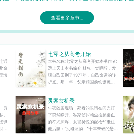
用完，全城贵妇跪着求！
卖，烂一张脸赔一条命！
查看更多章节...
七零之从高考开始
连通
本书名称:七零之从高考开始本书作者:
此命
远上天山本书简介:林叙一觉睡醒，发
星海
现自己回到了1977年，自己命运的转
折点。那一年，父亲顾国前铁饭碗的
工作被后妈的儿子顾征顶替，外公替
自己讨回公道，却被后妈骂到生病，
灵案玄机录
离开人世，外公离开后，外婆也离开
、良
午夜凶案现场，死者的眼睛在闪光灯
了，林叙失去了最关心自己的亲人。
私、
下突然睁开。私家侦探顾尘捻起染血
此后数十年，林叙一直记得自己和外
接班
的符咒灰烬，女警吴悦的配枪却抵住
公去找父亲的场景。他过着平...
彻
他后腰："别碰证物！"十年未破的悬案