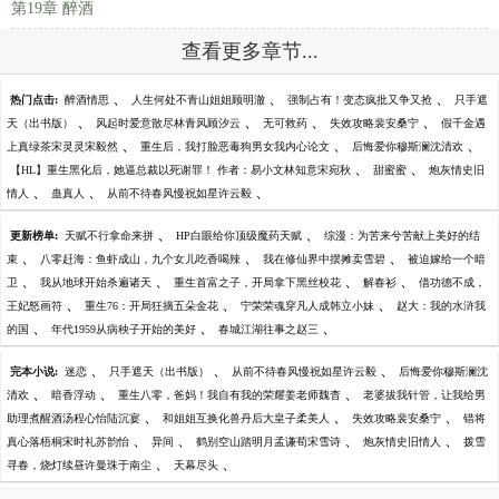
第19章 醉酒
查看更多章节...
、
、
、
热门点击:
醉酒情思
人生何处不青山姐姐顾明澈
强制占有！变态疯批又争又抢
只手遮
、
、
、
、
天（出书版）
风起时爱意散尽林青风顾汐云
无可救药
失效攻略裴安桑宁
假千金遇
、
、
、
上真绿茶宋灵灵宋毅然
重生后，我打脸恶毒狗男女我内心论文
后悔爱你穆斯澜沈清欢
、
、
【HL】重生黑化后，她逼总裁以死谢罪！ 作者：易小文林知意宋宛秋
甜蜜蜜
炮灰情史旧
、
、
、
情人
蛊真人
从前不待春风慢祝如星许云毅
、
、
更新榜单:
天赋不行拿命来拼
HP白眼给你顶级魔药天赋
综漫：为苦来兮苦献上美好的结
、
、
、
束
八零赶海：鱼虾成山，九个女儿吃香喝辣
我在修仙界中摆摊卖雪碧
被迫嫁给一个暗
、
、
、
、
卫
我从地球开始杀遍诸天
重生首富之子，开局拿下黑丝校花
解春衫
借功德不成，
、
、
、
王妃怒画符
重生76：开局狂摘五朵金花
宁荣荣魂穿凡人成韩立小妹
赵大：我的水浒我
、
、
、
的国
年代1959从病秧子开始的美好
春城江湖往事之赵三
、
、
、
完本小说:
迷恋
只手遮天（出书版）
从前不待春风慢祝如星许云毅
后悔爱你穆斯澜沈
、
、
、
清欢
暗香浮动
重生八零，爸妈！我自有我的荣耀姜老师魏杳
老婆拔我针管，让我给男
、
、
、
助理煮醒酒汤程心怡陆沉宴
和姐姐互换化兽丹后大皇子柔美人
失效攻略裴安桑宁
错将
、
、
、
、
真心落梧桐宋时礼苏韵怡
异间
鹤别空山踏明月孟谦荀宋雪诗
炮灰情史旧情人
拨雪
、
、
寻春，烧灯续昼许曼珠于南尘
天幕尽头