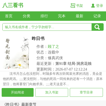
八三看书
书架
登录
首页
分类
排行
完本
最新
记录
昨日书
作者：
顾了之
状态：连载中
分类：修真武侠
最近更新：
第91章 结局·洞房花烛
更新时间：2026-07-07 12:12:24
沈书月怎么也没想到，时隔多年再次听闻裴光霁的消息，竟会是
他的死讯。;;;;更没想到，与他的死讯一同传来的还有一个消息：原本
翌日，他将要登门向她求亲。;;;;老天这是不...
开始阅读
加入书架
章节目录
《昨日书》最新章节