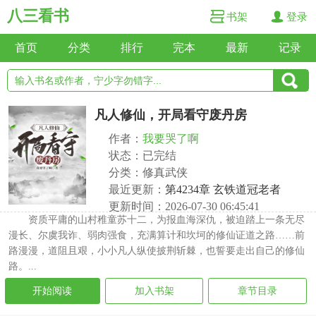
八三看书
书架
登录
首页
分类
排行
完本
最新
记录
凡人修仙，开局看守废丹房
作者：
我要哭了啊
状态：已完结
分类：修真武侠
最近更新：
第4234章 玄铁道冠老者
更新时间：2026-07-30 06:45:41
资质平庸的山村稚童苏十二，为报血海深仇，被迫踏上一条无尽
漫长、尔虞我诈、弱肉强食，充满算计和坎坷的修仙证道之路……前
路漫漫，道阻且艰，小小凡人纵使披荆斩棘，也誓要走出自己的修仙
路。...
开始阅读
加入书架
章节目录