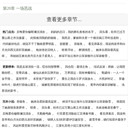
第20章 一场恶战
查看更多章节...
、
、
热门点击:
后悔爱你穆斯澜沈清欢
妈妈的忌日，我的葬礼爸爸的名字
回头看，轻舟已过万
、
、
、
重山蒋之舟沈傲凝
此恨难消我奶奶烟烟
我死后，爹娘和夫君一个都没疯江寻时连道秋
、
、
、
代码被掉包后，销冠不干了魏南晨季明磊
甜蜜蜜
吞噬鱼
看见弹幕后，我送狗皇帝和白
、
、
、
、
月光归西元辰轩苏婉婉
炮灰情史旧情人
暗香浮动
醉酒情思
她来自星际最高监
、
、
、
狱
和姐姐互换化兽丹后大皇子柔美人
林深不知云海许云琛裴馥许云琛裴馥雪
、
、
更新榜单:
我是反派演技一流，哎你别报警啊
四合院：最强主角
综武反派：师娘，让我照
、
、
、
、
顾你吧
至尊武魂
修仙从捡到玉牌开始
万界国运：我有神魔祭坛
甄嬛传：一人一个
、
、
、
、
、
金手指
盖世悍卒
末世丧尸皇快穿了
重生之我在斗罗大陆放火
大明岁时记
穿越
、
、
、
80年代：驯虎打猎做山霸王
破解彩票规律后我实现了财富自由
黄帝内经爆笑讲解版
浅
、
星语的新书
、
、
、
完本小说:
吞噬鱼
她来自星际最高监狱
林深不知云海许云琛裴馥许云琛裴馥雪
彻底毁
、
、
、
、
了她唐朝淮唐梦绮
暗香
回头看，轻舟已过万重山蒋之舟沈傲凝
失效攻略裴安桑宁
、
、
、
后悔爱你穆斯澜沈清欢
天鹅奏鸣曲
行至爱意消散处江言傅秦书雅
看见弹幕后，我送狗
、
、
皇帝和白月光归西元辰轩苏婉婉
锦绣人生[快穿]爱伊莎越安安
拨雪寻春，烧灯续昼许曼珠于
、
、
、
南尘
风起时爱意散尽林青风顾汐云
江晏礼安然小说江晏礼时候