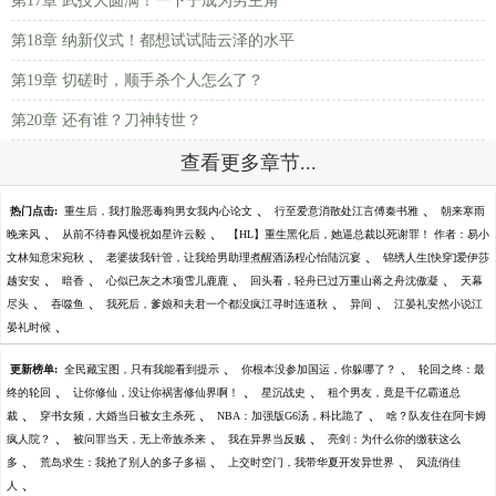
第17章 武技大圆满！一下子成为男主角
第18章 纳新仪式！都想试试陆云泽的水平
第19章 切磋时，顺手杀个人怎么了？
第20章 还有谁？刀神转世？
查看更多章节...
、
、
热门点击:
重生后，我打脸恶毒狗男女我内心论文
行至爱意消散处江言傅秦书雅
朝来寒雨
、
、
晚来风
从前不待春风慢祝如星许云毅
【HL】重生黑化后，她逼总裁以死谢罪！ 作者：易小
、
、
文林知意宋宛秋
老婆拔我针管，让我给男助理煮醒酒汤程心怡陆沉宴
锦绣人生[快穿]爱伊莎
、
、
、
、
越安安
暗香
心似已灰之木项雪儿鹿鹿
回头看，轻舟已过万重山蒋之舟沈傲凝
天幕
、
、
、
、
尽头
吞噬鱼
我死后，爹娘和夫君一个都没疯江寻时连道秋
异间
江晏礼安然小说江
、
晏礼时候
、
、
更新榜单:
全民藏宝图，只有我能看到提示
你根本没参加国运，你躲哪了？
轮回之终：最
、
、
、
终的轮回
让你修仙，没让你祸害修仙界啊！
星沉战史
租个男友，竟是千亿霸道总
、
、
、
裁
穿书女频，大婚当日被女主杀死
NBA：加强版G6汤，科比跪了
啥？队友住在阿卡姆
、
、
、
疯人院？
被问罪当天，无上帝族杀来
我在异界当反贼
亮剑：为什么你的缴获这么
、
、
、
多
荒岛求生：我抢了别人的多子多福
上交时空门，我带华夏开发异世界
风流俏佳
、
人