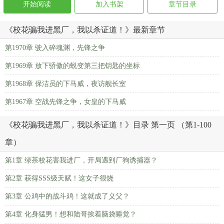
开始阅读
加入书架
章节目录
《校花骗我进黑厂，我以杀证道！》最新章节
第1970章 驶入碎魂渊，先锋之争
第1969章 放下骄傲的蜕变第三把钥匙的坐标
第1968章 保洁员的下马威，夜访舰长室
第1967章 空战先锋之争，女皇的下马威
《校花骗我进黑厂，我以杀证道！》目录 第一页 （第1-100
章）
第1章 绿茶校花害我进厂，开局遇到厂狗诱捕器？
第2章 获得SSS级天赋！这女子很烧
第3章 公鸡中的战斗鸡！这就成了义父？
第4章 化身猛男！想和陆哥挨着脑袋睡觉？