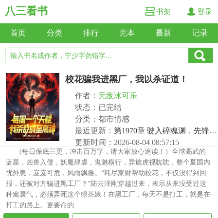
八三看书
书架
登录
首页
分类
排行
完本
最新
记录
校花骗我进黑厂，我以杀证道！
作者：
无敌冰可乐
状态：已完结
分类：都市情感
最近更新：
第1970章 驶入碎魂渊，先锋之争
更新时间：2026-08-04 08:57:15
(每日保底三更，冲击百万字，请大家放心追读！）全球高武的
蓝星，凶兽入侵，妖魔肆虐，鬼魅横行，异族虎视眈眈，整个夏国内
忧外患，岌岌可危，风雨飘摇。“耗尽家财帮助校花，不仅没得到回
报，还被对方骗进黑工厂？”陆云泽刚穿越过来，表示从来没受过这
种窝囊气，必须弄死这个绿茶婊！在黑工厂，每天不是打工，就是在
打工的路上。更要命的...