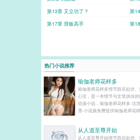
第13章 又立功了？
第1
第17章 滑板高手
第1
热门小说推荐
瑜伽老师花样多
瑜伽老师花样多情节跌宕起伏、
心弦，是一本情节与文笔俱佳的
动漫小说，瑜伽老师花样多-沈
雪-小说旗免费提供瑜伽老师花
新清爽干净的文字章节在线阅读
TXT下载。...
从人道至尊开始
从人道至尊开始情节跌宕起伏、