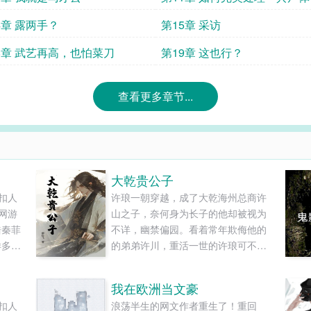
4章 露两手？
第15章 采访
8章 武艺再高，也怕菜刀
第19章 这也行？
查看更多章节...
大乾贵公子
扣人
许琅一朝穿越，成了大乾海州总商许
网游
山之子，奈何身为长子的他却被视为
浩秦菲
不详，幽禁偏园。看着常年欺侮他的
样多最
的弟弟许川，重活一世的许琅可不想
和
就这么憋屈地过完一辈子，既然如
此，那别怪哥哥无情。钱财、女人、
我在欧洲当文豪
仕途...你所享受的一切，以后都由我
扣人
浪荡半生的网文作者重生了！重回
来享受！表面上他是许府二公子，大