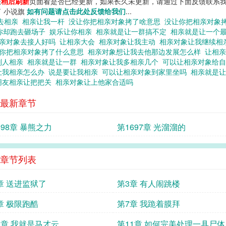
您
稍后刷新
页面看是否已经更新，如果长久未更新，请通过下面反馈联系我
了 小说旗
如有问题请点击此处反馈给我们
...
去相亲
相亲让我一杆
没让你把相亲对象拷了啥意思
没让你把相亲对象
你却跑去砸场子
娱乐让你相亲
相亲就是让一群搞不定
相亲就是让一个
亲对象去接人好吗
让相亲大会
相亲对象让我主动
相亲对象让我继续
你把相亲对象拷了什么意思
相亲对象想让我去他那边发展怎么样
让相
别人相亲
相亲就是让一群
相亲对象让我多相亲几个
可以让相亲对象给
让我相亲怎么办
说是要让我相亲
可以让相亲对象到家里坐吗
相亲就是
朋友相亲让把把关
相亲对象让上他家合适吗
最新章节
698章 暴熊之力
第1697章 光溜溜的
章节列表
章 送进监狱了
第3章 有人闹跳楼
章 极限跑酷
第7章 我跪着膜拜
0章 我就是马才云
第11章 如何完美处理一具尸体