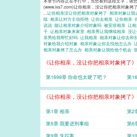
本章节内容正在手打中，当您看到这段文字，请
(www.ixs7.com)让你相亲，没让你把相亲对象拷
...
让你相亲没让你把相亲对象拷了
相亲对象让我
续
相亲让对方主动拒绝
让你去相亲
让你相亲
说说
能让相亲对象介绍对象吗
被安排相亲
让相
子
让相亲对象来家里
相亲男让我继续相亲
没让
亲男给我帮忙好吗
让我相亲
相亲对象让你去和
对象给我介绍对象
相亲对象让你去找他怎么办
相亲对象拷了怎么办
相亲对象让我给他个机会
《让你相亲，没让你把相亲对象拷了》
第1699章 你命也太硬了吧？
第1
《让你相亲，没让你把相亲对象拷了》
第1章 相亲
第2
第5章 我要进刑事组
第6
第9章 失踪案
第1