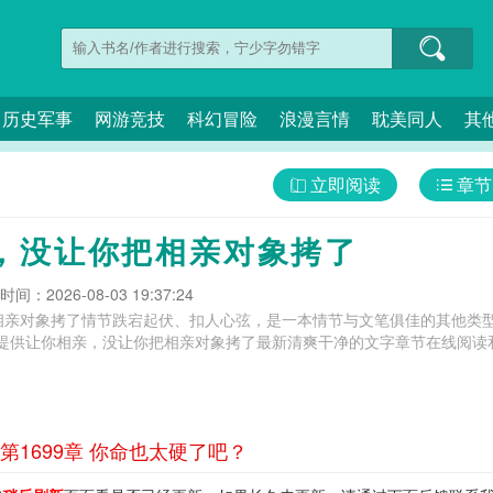
历史军事
网游竞技
科幻冒险
浪漫言情
耽美同人
其
立即阅读
章节
了
，没让你把相亲对象拷了
间：2026-08-03 19:37:24
相亲对象拷了情节跌宕起伏、扣人心弦，是一本情节与文笔俱佳的其他类型
提供让你相亲，没让你把相亲对象拷了最新清爽干净的文字章节在线阅读和
1699章 你命也太硬了吧？