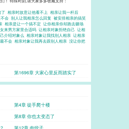
们！ 特殊时刻,请大家多多收藏支持：
拷了
相亲时故意让他看不上
相亲让我一杆后
最不会
别人让我相亲怎么回复
被安排相亲的搞笑
相亲
相亲是让一个搞不定
让你相亲你却跑去砸场
亲女来男方家里合适吗
让相亲对象拒绝自己
让相
自己介绍对象么
相亲对象让我找别人相亲
让相亲
让最不会
相亲对象让我再去跟别人相亲
没让你把
第1696章 大家心里反而踏实了
第4章 徒手爬十楼
第8章 你也太变态了
？
第12章 肉饺子