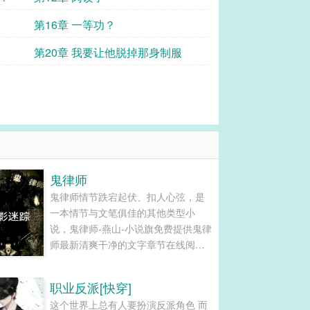
第16章 一等功？
第20章 我要让他脱掉那身制服
鬼律师
鬼律师情节跌宕起伏、扣人心弦，是
一本情节与文笔俱佳的其他类型小
说，鬼律师-燕山-小说旗免费提供鬼律
师最新清爽干净的文字章节在线阅读
和TXT下载。...
职业反派[快穿]
这个世界上总有人要扮演反派角色 而