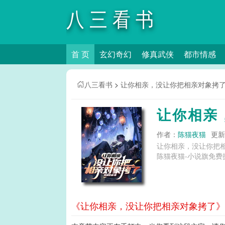
八三看书
首 页
玄幻奇幻
修真武侠
都市情感
八三看书
>
让你相亲，没让你把相亲对象拷
让你相亲
作者：
陈猫夜猫
更新时
让你相亲，没让你把
陈猫夜猫-小说旗免费
《让你相亲，没让你把相亲对象拷了》第