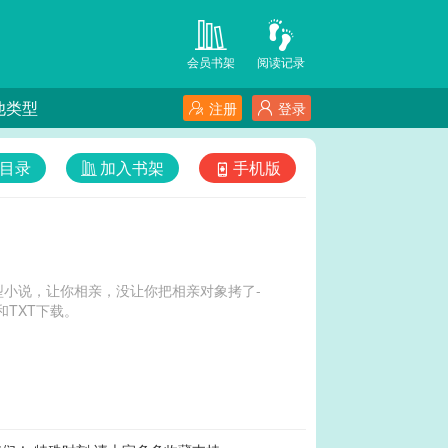
会员书架
阅读记录
他类型
注册
登录
目录
加入书架
手机版
小说，让你相亲，没让你把相亲对象拷了-
TXT下载。