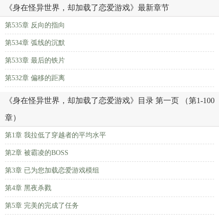
《身在怪异世界，却加载了恋爱游戏》最新章节
第535章 反向的指向
第534章 弧线的沉默
第533章 最后的铁片
第532章 偏移的距离
《身在怪异世界，却加载了恋爱游戏》目录 第一页 （第1-100
章）
第1章 我拉低了穿越者的平均水平
第2章 被霸凌的BOSS
第3章 已为您加载恋爱游戏模组
第4章 黑夜杀戮
第5章 完美的完成了任务