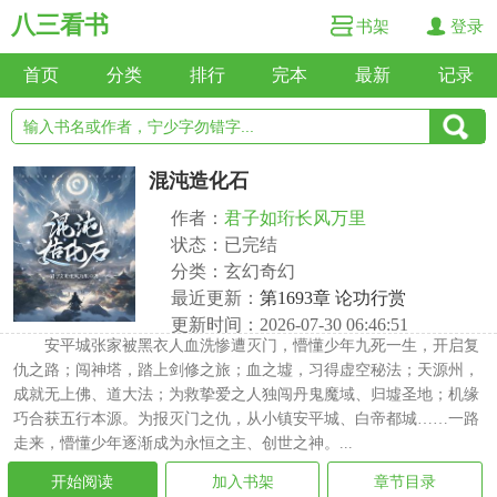
八三看书
书架
登录
首页
分类
排行
完本
最新
记录
混沌造化石
作者：
君子如珩长风万里
状态：已完结
分类：玄幻奇幻
最近更新：
第1693章 论功行赏
更新时间：2026-07-30 06:46:51
安平城张家被黑衣人血洗惨遭灭门，懵懂少年九死一生，开启复
仇之路；闯神塔，踏上剑修之旅；血之墟，习得虚空秘法；天源州，
成就无上佛、道大法；为救挚爱之人独闯丹鬼魔域、归墟圣地；机缘
巧合获五行本源。为报灭门之仇，从小镇安平城、白帝都城……一路
走来，懵懂少年逐渐成为永恒之主、创世之神。...
开始阅读
加入书架
章节目录