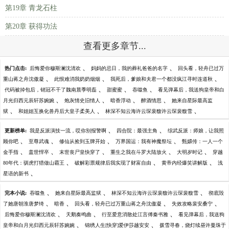
第19章 青龙石柱
第20章 获得功法
查看更多章节...
、
、
热门点击:
后悔爱你穆斯澜沈清欢
妈妈的忌日，我的葬礼爸爸的名字
回头看，轻舟已过万
、
、
、
重山蒋之舟沈傲凝
此恨难消我奶奶烟烟
我死后，爹娘和夫君一个都没疯江寻时连道秋
、
、
、
代码被掉包后，销冠不干了魏南晨季明磊
甜蜜蜜
吞噬鱼
看见弹幕后，我送狗皇帝和白
、
、
、
、
月光归西元辰轩苏婉婉
炮灰情史旧情人
暗香浮动
醉酒情思
她来自星际最高监
、
、
、
狱
和姐姐互换化兽丹后大皇子柔美人
林深不知云海许云琛裴馥许云琛裴馥雪
、
、
更新榜单:
我是反派演技一流，哎你别报警啊
四合院：最强主角
综武反派：师娘，让我照
、
、
、
、
顾你吧
至尊武魂
修仙从捡到玉牌开始
万界国运：我有神魔祭坛
甄嬛传：一人一个
、
、
、
、
、
金手指
盖世悍卒
末世丧尸皇快穿了
重生之我在斗罗大陆放火
大明岁时记
穿越
、
、
、
80年代：驯虎打猎做山霸王
破解彩票规律后我实现了财富自由
黄帝内经爆笑讲解版
浅
、
星语的新书
、
、
、
完本小说:
吞噬鱼
她来自星际最高监狱
林深不知云海许云琛裴馥许云琛裴馥雪
彻底毁
、
、
、
、
了她唐朝淮唐梦绮
暗香
回头看，轻舟已过万重山蒋之舟沈傲凝
失效攻略裴安桑宁
、
、
、
后悔爱你穆斯澜沈清欢
天鹅奏鸣曲
行至爱意消散处江言傅秦书雅
看见弹幕后，我送狗
、
、
皇帝和白月光归西元辰轩苏婉婉
锦绣人生[快穿]爱伊莎越安安
拨雪寻春，烧灯续昼许曼珠于