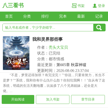
八三看书
书架
登录
首页
分类
排行
完本
最新
记录
我和灵界那些事
作者：
秃头大宝贝
状态：已完结
分类：都市情感
最近更新：
第605章 秋霖神墟
更新时间：2026-08-06 23:37:04
“不是，梦里还得加班？有完没完！”“你说，只要肯努力，长生不
是梦？”“系统，我和你有什么仇什么怨？你别坑我啊！！”自从有了这
系统，明疏的生活天翻地覆，比如多了八个兄弟姐妹，还全是大
佬。...
开始阅读
加入书架
章节目录