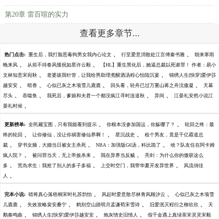
第20章 雷百喧的实力
查看更多章节...
、
、
热门点击:
重生后，我打脸恶毒狗男女我内心论文
行至爱意消散处江言傅秦书雅
朝来寒雨
、
、
晚来风
从前不待春风慢祝如星许云毅
【HL】重生黑化后，她逼总裁以死谢罪！ 作者：易小
、
、
文林知意宋宛秋
老婆拔我针管，让我给男助理煮醒酒汤程心怡陆沉宴
锦绣人生[快穿]爱伊莎
、
、
、
、
越安安
暗香
心似已灰之木项雪儿鹿鹿
回头看，轻舟已过万重山蒋之舟沈傲凝
天幕
、
、
、
、
尽头
吞噬鱼
我死后，爹娘和夫君一个都没疯江寻时连道秋
异间
江晏礼安然小说江
、
晏礼时候
、
、
更新榜单:
全民藏宝图，只有我能看到提示
你根本没参加国运，你躲哪了？
轮回之终：最
、
、
、
终的轮回
让你修仙，没让你祸害修仙界啊！
星沉战史
租个男友，竟是千亿霸道总
、
、
、
裁
穿书女频，大婚当日被女主杀死
NBA：加强版G6汤，科比跪了
啥？队友住在阿卡姆
、
、
、
疯人院？
被问罪当天，无上帝族杀来
我在异界当反贼
亮剑：为什么你的缴获这么
、
、
、
多
荒岛求生：我抢了别人的多子多福
上交时空门，我带华夏开发异世界
风流俏佳
、
人
、
、
完本小说:
错将真心落梧桐宋时礼苏韵怡
风起时爱意散尽林青风顾汐云
心似已灰之木项雪
、
、
、
、
儿鹿鹿
失效攻略裴安桑宁
鹤别空山踏明月孟谦荀宋雪诗
旧爱泯灭程衍之柳欣欣
天
、
、
、
鹅奏鸣曲
锦绣人生[快穿]爱伊莎越安安
炮灰情史旧情人
假千金遇上真绿茶宋灵灵宋毅