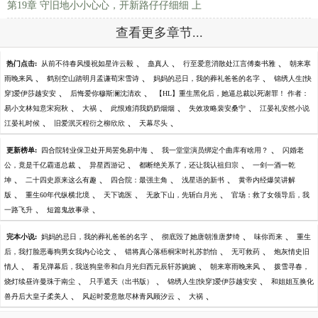
第19章 守旧地小小心心，开新路仔仔细细 上
查看更多章节...
、
、
、
热门点击:
从前不待春风慢祝如星许云毅
蛊真人
行至爱意消散处江言傅秦书雅
朝来寒
、
、
、
雨晚来风
鹤别空山踏明月孟谦荀宋雪诗
妈妈的忌日，我的葬礼爸爸的名字
锦绣人生[快
、
、
穿]爱伊莎越安安
后悔爱你穆斯澜沈清欢
【HL】重生黑化后，她逼总裁以死谢罪！ 作者：
、
、
、
、
易小文林知意宋宛秋
大祸
此恨难消我奶奶烟烟
失效攻略裴安桑宁
江晏礼安然小说
、
、
、
江晏礼时候
旧爱泯灭程衍之柳欣欣
天幕尽头
、
、
更新榜单:
四合院转业保卫处开局罢免易中海
我一堂堂演员绑定个曲库有啥用？
闪婚老
、
、
、
公，竟是千亿霸道总裁
异星西游记
都断绝关系了，还让我认祖归宗
一剑一酒一乾
、
、
、
、
坤
二十四史原来这么有趣
四合院：最强主角
浅星语的新书
黄帝内经爆笑讲解
、
、
、
、
版
重生60年代纵横北境
天下诡医
无敌下山，先斩白月光
官场：救了女领导后，我
、
、
一路飞升
短篇鬼故事录
、
、
、
完本小说:
妈妈的忌日，我的葬礼爸爸的名字
彻底毁了她唐朝淮唐梦绮
味你而来
重生
、
、
、
后，我打脸恶毒狗男女我内心论文
错将真心落梧桐宋时礼苏韵怡
无可救药
炮灰情史旧
、
、
、
情人
看见弹幕后，我送狗皇帝和白月光归西元辰轩苏婉婉
朝来寒雨晚来风
拨雪寻春，
、
、
、
烧灯续昼许曼珠于南尘
只手遮天（出书版）
锦绣人生[快穿]爱伊莎越安安
和姐姐互换化
、
、
、
兽丹后大皇子柔美人
风起时爱意散尽林青风顾汐云
大祸